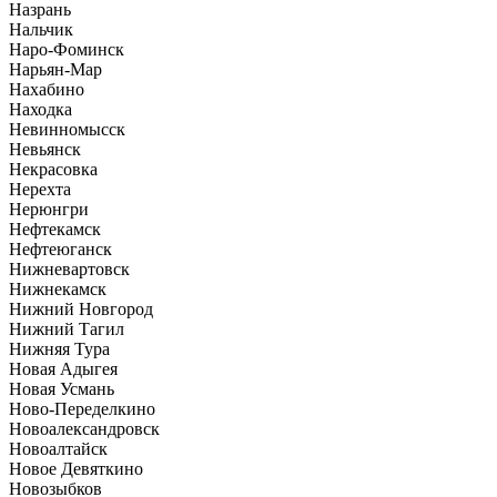
Назрань
Нальчик
Наро-Фоминск
Нарьян-Мар
Нахабино
Находка
Невинномысск
Невьянск
Некрасовка
Нерехта
Нерюнгри
Нефтекамск
Нефтеюганск
Нижневартовск
Нижнекамск
Нижний Новгород
Нижний Тагил
Нижняя Тура
Новая Адыгея
Новая Усмань
Ново-Переделкино
Новоалександровск
Новоалтайск
Новое Девяткино
Новозыбков