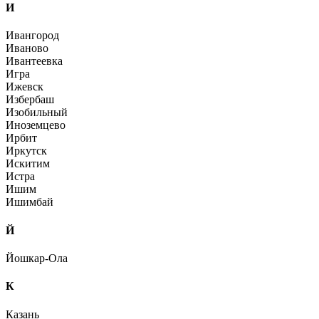
И
Ивангород
Иваново
Ивантеевка
Игра
Ижевск
Избербаш
Изобильный
Иноземцево
Ирбит
Иркутск
Искитим
Истра
Ишим
Ишимбай
Й
Йошкар-Ола
К
Казань