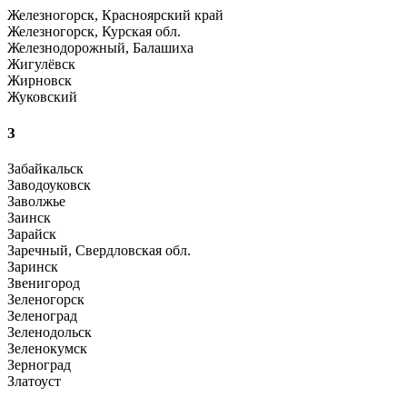
Железногорск, Красноярский край
Железногорск, Курская обл.
Железнодорожный, Балашиха
Жигулёвск
Жирновск
Жуковский
З
Забайкальск
Заводоуковск
Заволжье
Заинск
Зарайск
Заречный, Свердловская обл.
Заринск
Звенигород
Зеленогорск
Зеленоград
Зеленодольск
Зеленокумск
Зерноград
Златоуст