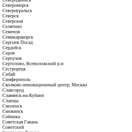
Североморск
Североуральск
Северск
Северская
Селятино
Семенов
Семикаракорск
Сергиев Посад
Сердобск
Серов
Серпухов
Сертолово, Всеволожский р-н
Сестрорецк
Сибай
Симферополь
Сколково инновационный центр, Москва
Славгород
Славянск-на-Кубани
Сланцы
Смоленск
Снежинск
Собинка
Советская Гавань
Советский