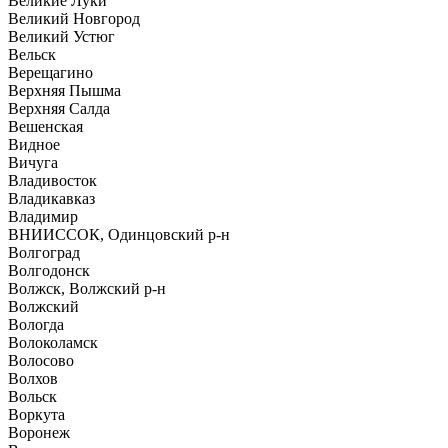
Великие Луки
Великий Новгород
Великий Устюг
Вельск
Верещагино
Верхняя Пышма
Верхняя Салда
Вешенская
Видное
Вичуга
Владивосток
Владикавказ
Владимир
ВНИИССОК, Одинцовский р-н
Волгоград
Волгодонск
Волжск, Волжский р-н
Волжский
Вологда
Волоколамск
Волосово
Волхов
Вольск
Воркута
Воронеж