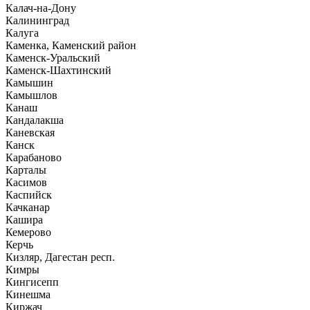
Калач-на-Дону
Калининград
Калуга
Каменка, Каменский район
Каменск-Уральский
Каменск-Шахтинский
Камышин
Камышлов
Канаш
Кандалакша
Каневская
Канск
Карабаново
Карталы
Касимов
Каспийск
Качканар
Кашира
Кемерово
Керчь
Кизляр, Дагестан респ.
Кимры
Кингисепп
Кинешма
Киржач