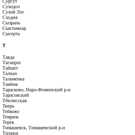
Сургут
Суходол
Сухой Лог
Сходня
Сызрань
Сыктывкар
Сысерть
Т
Тавда
Таганрог
Тайшет
Талнах
Тальменка
Тамбов
Тарасково, Наро-Фоминский р-н
Тарасовский
Тбилисская
Тверь
Тейково
Темрюк
Терек
Тимашевск, Тимашевский р-н
Тихвин