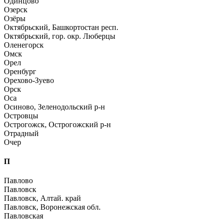
Одинцово
Озерск
Озёры
Октябрьский, Башкортостан респ.
Октябрьский, гор. окр. Люберцы
Оленегорск
Омск
Орел
Оренбург
Орехово-Зуево
Орск
Оса
Осиново, Зеленодольский р-н
Островцы
Острогожск, Острогожский р-н
Отрадный
Очер
П
Павлово
Павловск
Павловск, Алтай. край
Павловск, Воронежская обл.
Павловская