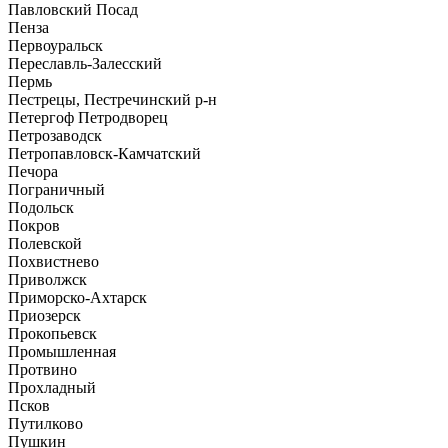
Павловский Посад
Пенза
Первоуральск
Переславль-Залесский
Пермь
Пестрецы, Пестречинский р-н
Петергоф Петродворец
Петрозаводск
Петропавловск-Камчатский
Печора
Пограничный
Подольск
Покров
Полевской
Похвистнево
Приволжск
Приморско-Ахтарск
Приозерск
Прокопьевск
Промышленная
Протвино
Прохладный
Псков
Путилково
Пушкин