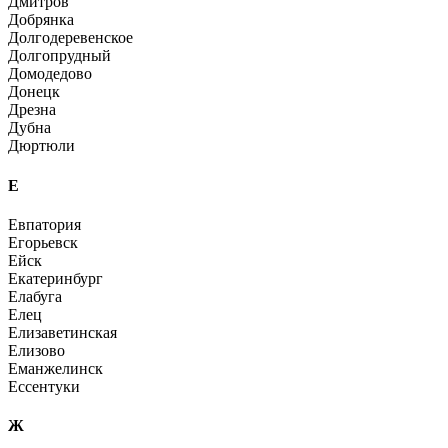
Дмитров
Добрянка
Долгодеревенское
Долгопрудный
Домодедово
Донецк
Дрезна
Дубна
Дюртюли
Е
Евпатория
Егорьевск
Ейск
Екатеринбург
Елабуга
Елец
Елизаветинская
Елизово
Еманжелинск
Ессентуки
Ж