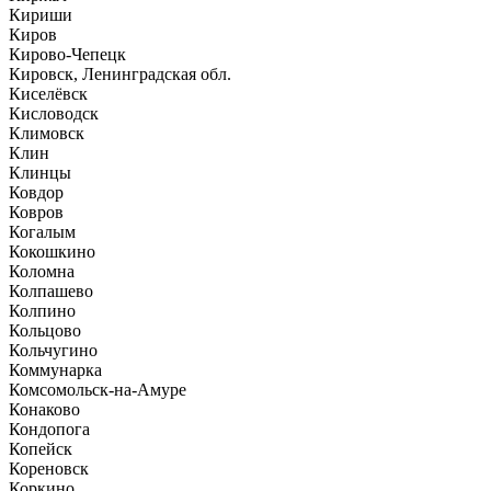
Кириши
Киров
Кирово-Чепецк
Кировск, Ленинградская обл.
Киселёвск
Кисловодск
Климовск
Клин
Клинцы
Ковдор
Ковров
Когалым
Кокошкино
Коломна
Колпашево
Колпино
Кольцово
Кольчугино
Коммунарка
Комсомольск-на-Амуре
Конаково
Кондопога
Копейск
Кореновск
Коркино