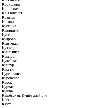
Кронштадт
Кропоткин
Крыловская
Крымск
Кстово
Кубинка
Кувандык
Кугеси
Кудрово
Кудымкар
Кузнецк
Куйбышев
Кукмор
Кулебаки
Кунгур
Курган
Курганинск
Куровское
Курск
Курчатов
Кушва
Кущёвская, Кущёвский р-н
Кызыл
Кяхта