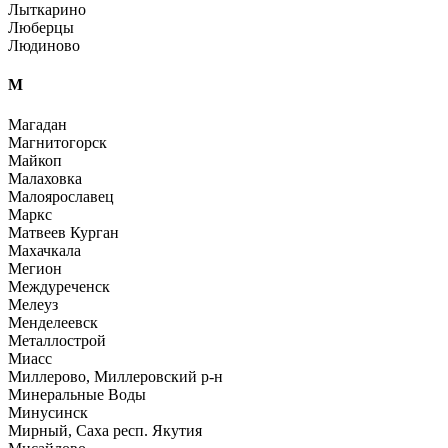
Лыткарино
Люберцы
Людиново
М
Магадан
Магнитогорск
Майкоп
Малаховка
Малоярославец
Маркс
Матвеев Курган
Махачкала
Мегион
Междуреченск
Мелеуз
Менделеевск
Металлострой
Миасс
Миллерово, Миллеровский р-н
Минеральные Воды
Минусинск
Мирный, Саха респ. Якутия