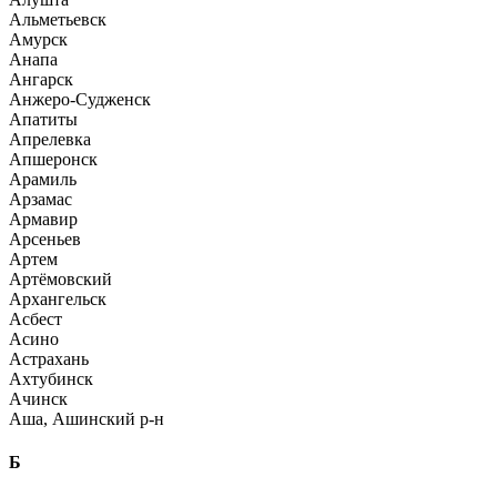
Альметьевск
Амурск
Анапа
Ангарск
Анжеро-Судженск
Апатиты
Апрелевка
Апшеронск
Арамиль
Арзамас
Армавир
Арсеньев
Артем
Артёмовский
Архангельск
Асбест
Асино
Астрахань
Ахтубинск
Ачинск
Аша, Ашинский р-н
Б