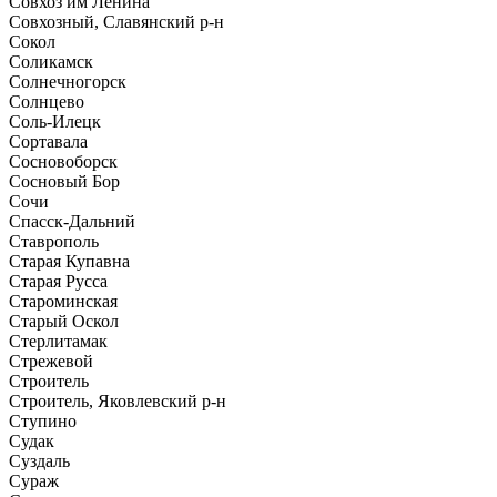
Совхоз им Ленина
Совхозный, Славянский р-н
Сокол
Соликамск
Солнечногорск
Солнцево
Соль-Илецк
Сортавала
Сосновоборск
Сосновый Бор
Сочи
Спасск-Дальний
Ставрополь
Старая Купавна
Старая Русса
Староминская
Старый Оскол
Стерлитамак
Стрежевой
Строитель
Строитель, Яковлевский р-н
Ступино
Судак
Суздаль
Сураж