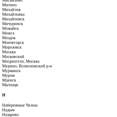
Мисайлово
Митино
Михайлов
Михайловка
Михайловск
Мичуринск
Можайск
Можга
Моздок
Мончегорск
Морозовск
Москва
Московский
Мосрентген, Москва
Мурино, Всеволожский р-н
Мурманск
Муром
Мценск
Мытищи
Н
Набережные Челны
Надым
Назарово