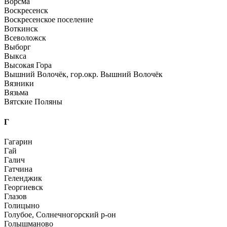
Ворсма
Воскресенск
Воскресенское поселение
Воткинск
Всеволожск
Выборг
Выкса
Высокая Гора
Вышний Волочёк, гор.окр. Вышний Волочёк
Вязники
Вязьма
Вятские Поляны
Г
Гагарин
Гай
Галич
Гатчина
Геленджик
Георгиевск
Глазов
Голицыно
Голубое, Солнечногорский р-он
Голышманово