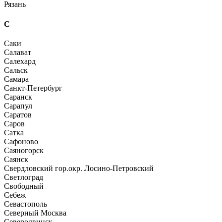
Рязань
С
Саки
Салават
Салехард
Сальск
Самара
Санкт-Петербург
Саранск
Сарапул
Саратов
Саров
Сатка
Сафоново
Саяногорск
Саянск
Свердловский гор.окр. Лосино-Петровский
Светлоград
Свободный
Себеж
Севастополь
Северный Москва
Северодвинск