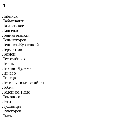
Л
Лабинск
Лабытнанги
Лазаревское
Лангепас
Ленинградская
Лениногорск
Ленинск-Кузнецкий
Лермонтов
Лесной
Лесосибирск
Ливны
Ликино-Дулево
Линево
Липецк
Лиски, Лискинский р-н
Лобня
Лодейное Поле
Ломоносов
Луга
Луховицы
Лучегорск
Лысьва