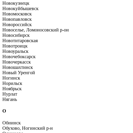
Новокузнецк
Новокуйбышевск
Новомосковск
Новопавловск
Новороссийск
Новоселье, Ломоносовский р-он
Новосибирск
Новотитаровская
Новотроицк
Новоуральск
Новочебоксарск
Новочеркасск
Новошахтинск
Новый Уренгой
Ногинск
Норильск
Ноябрьск
Нурлат
Нягань
О
Обнинск
Обухово, Ногинский р-н