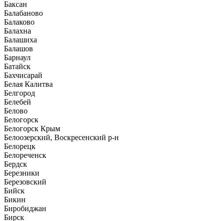
Баксан
Балабаново
Балаково
Балахна
Балашиха
Балашов
Барнаул
Батайск
Бахчисарай
Белая Калитва
Белгород
Белебей
Белово
Белогорск
Белогорск Крым
Белоозерский, Воскресенский р-н
Белорецк
Белореченск
Бердск
Березники
Березовский
Бийск
Бикин
Биробиджан
Бирск